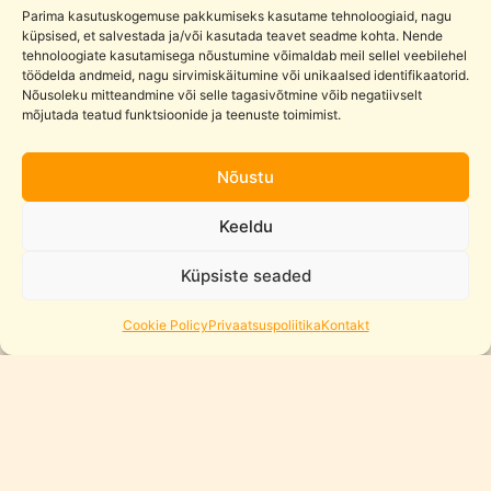
Saadavus:
8 laos
Parima kasutuskogemuse pakkumiseks kasutame tehnoloogiaid, nagu
küpsised, et salvestada ja/või kasutada teavet seadme kohta. Nende
Diesel
tehnoloogiate kasutamisega nõustumine võimaldab meil sellel veebilehel
Lisa ostukorvi
-
+
töödelda andmeid, nagu sirvimiskäitumine või unikaalsed identifikaatorid.
locomotive
Nõusoleku mitteandmine või selle tagasivõtmine võib negatiivselt
USA
mõjutada teatud funktsioonide ja teenuste toimimist.
Tootekood:
12018
Kategooria:
Rongid
EMD
F7
Nõustu
WP
kogus
Keeldu
Kirjeldus
Küpsiste seaded
Mould King 12018 USA EMD F7 WP Diesel Locomotive.
Puldiga kaugjuhitav technik rongi ehituskomplekt.
Cookie Policy
Privaatsuspoliitika
Kontakt
Inspireeritud klassikalisest 1949. aasta General Motorsi EMD
F7-st, tegu on Mould King 12018 70 cm pikkuse mudeliga, mis
koosneb 1541 mänguklotsist kaasahaarava ehituskogemuse
loomiseks.
Mould King EMD F7 valgustab teed LED-tuledega ja sisaldab
tõetruud kabiini, reisijavaguneid ja söögivaguneid. Modulaarne