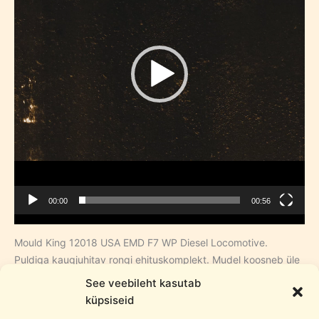
00:00
00:56
Mould King 12018 USA EMD F7 WP Diesel Locomotive.
Puldiga kaugjuhitav rongi ehituskomplekt. Mudel koosneb üle
1500 technik ehitusklotsist.
See veebileht kasutab
Build it. Play it. Love it.
küpsiseid