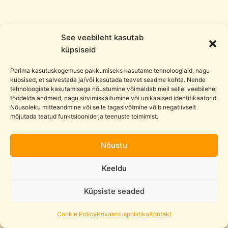
See veebileht kasutab
küpsiseid
Parima kasutuskogemuse pakkumiseks kasutame tehnoloogiaid, nagu
küpsised, et salvestada ja/või kasutada teavet seadme kohta. Nende
tehnoloogiate kasutamisega nõustumine võimaldab meil sellel veebilehel
töödelda andmeid, nagu sirvimiskäitumine või unikaalsed identifikaatorid.
Nõusoleku mitteandmine või selle tagasivõtmine võib negatiivselt
mõjutada teatud funktsioonide ja teenuste toimimist.
© 2026 Ludoblocks
Nõustu
Privaatsuspoliitika
Keeldu
Müügitingimused
Küpsiste seaded
Cookie Policy (EU)
Cookie Policy
Privaatsuspoliitika
Kontakt